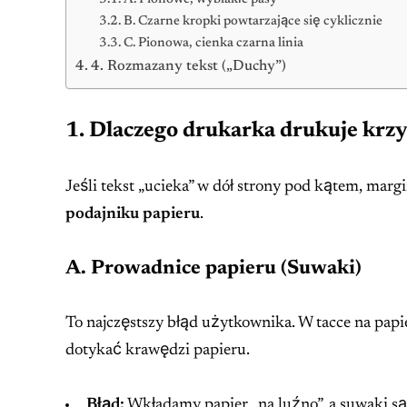
B. Czarne kropki powtarzające się cyklicznie
C. Pionowa, cienka czarna linia
4. Rozmazany tekst („Duchy”)
1. Dlaczego drukarka drukuje krz
Jeśli tekst „ucieka” w dół strony pod kątem, marg
podajniku papieru
.
A. Prowadnice papieru (Suwaki)
To najczęstszy błąd użytkownika. W tacce na papie
dotykać krawędzi papieru.
Błąd:
Wkładamy papier „na luźno”, a suwaki są