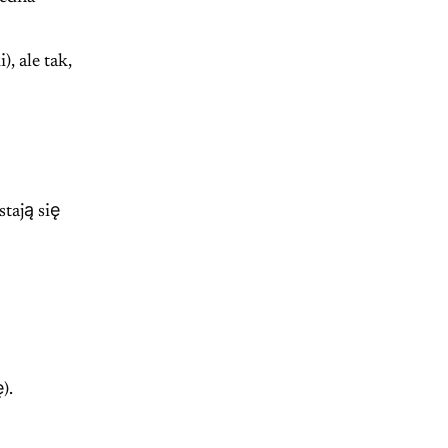
, ale tak,
tają się
).