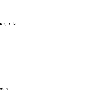
je, rolki
 nich