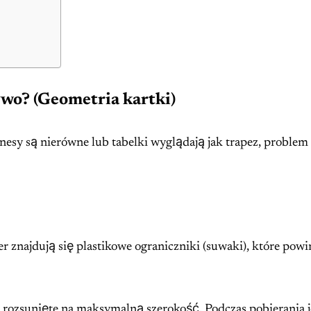
ywo? (Geometria kartki)
inesy są nierówne lub tabelki wyglądają jak trapez, problem
r znajdują się plastikowe ograniczniki (suwaki), które pow
 rozsunięte na maksymalną szerokość. Podczas pobierania 