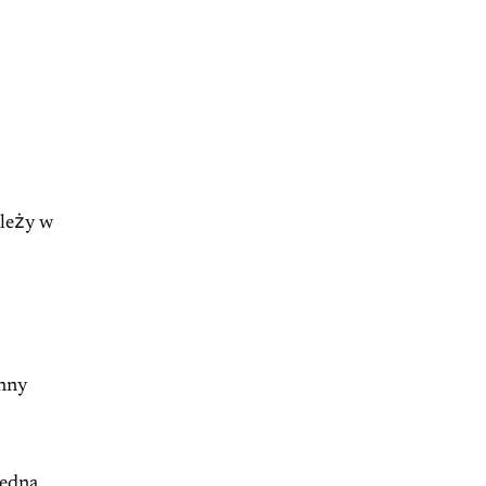
 leży w
inny
jedna