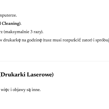
mputerze.
d Cleaning)
.
rz (maksymalnie 3 razy).
w drukarkę na godzinę (tusz musi rozpuścić zator) i spróbuj
 (Drukarki Laserowe)
 więc i objawy są inne.