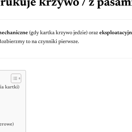
rukuje krzywo / z pasam
echaniczne
(gdy kartka krzywo jedzie) oraz
eksploatacyj
ozbierzmy to na czynniki pierwsze.
a kartki)
serowe)