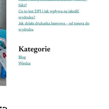
fakt?
Co to jest DPI i jak wpływa na jakość
wydruku?
Jak działa drukarka laserowa – od tonera do
wydruku
Kategorie
Blog
Wiedza