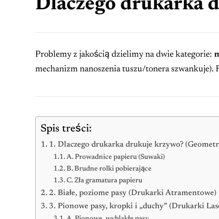
Dlaczego drukarka d
Problemy z jakością dzielimy na dwie kategorie:
m
mechanizm nanoszenia tuszu/tonera szwankuje). R
Spis treści:
1. Dlaczego drukarka drukuje krzywo? (Geometri
A. Prowadnice papieru (Suwaki)
B. Brudne rolki pobierające
C. Zła gramatura papieru
2. Białe, poziome pasy (Drukarki Atramentowe)
3. Pionowe pasy, kropki i „duchy” (Drukarki La
A. Pionowe, wyblakłe pasy