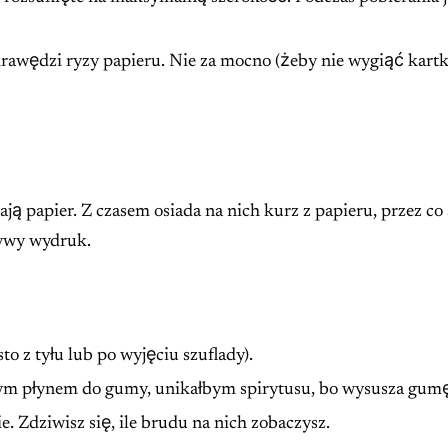
awędzi ryzy papieru. Nie za mocno (żeby nie wygiąć kartki)
 papier. Z czasem osiada na nich kurz z papieru, przez co s
rzywy wydruk.
to z tyłu lub po wyjęciu szuflady).
ym płynem do gumy, unikałbym spirytusu, bo wysusza gumę
e. Zdziwisz się, ile brudu na nich zobaczysz.