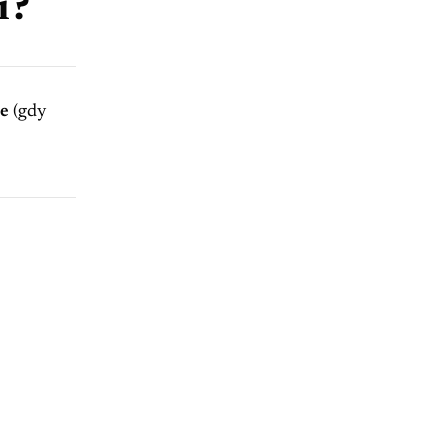
i?
ne
(gdy