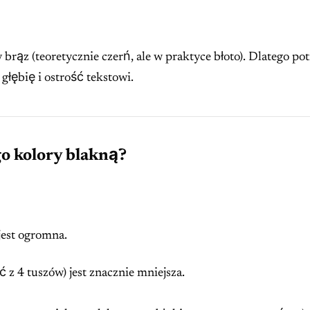
brąz (teoretycznie czerń, ale w praktyce błoto). Dlatego po
 głębię i ostrość tekstowi.
go kolory blakną?
jest ogromna.
z 4 tuszów) jest znacznie mniejsza.