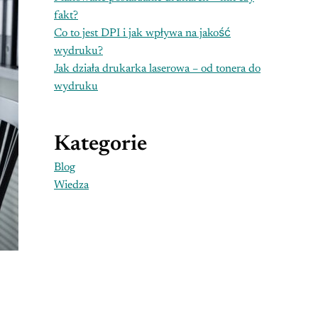
fakt?
Co to jest DPI i jak wpływa na jakość
wydruku?
Jak działa drukarka laserowa – od tonera do
wydruku
Kategorie
Blog
Wiedza