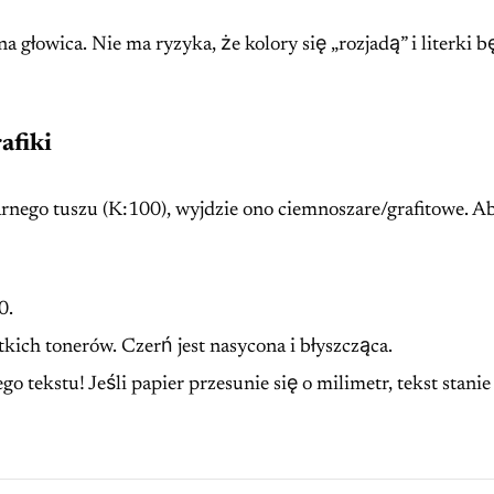
dna głowica. Nie ma ryzyka, że kolory się „rozjadą” i literki 
afiki
arnego tuszu (K:100), wyjdzie ono ciemnoszare/grafitowe. A
0.
ich tonerów. Czerń jest nasycona i błyszcząca.
 tekstu! Jeśli papier przesunie się o milimetr, tekst stanie