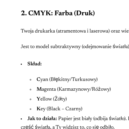
2. CMYK: Farba (Druk)
Twoja drukarka (atramentowa i laserowa) oraz w
Jest to model subtraktywny (odejmowanie światła)
Skład:
C
yan (Błękitny/Turkusowy)
M
agenta (Karmazynowy/Różowy)
Y
ellow (Żółty)
K
ey (Black – Czarny)
Jak to działa:
Papier jest biały (odbija światło)
część światła, a Ty widzisz to, co się odbiło.