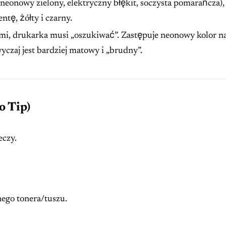
neonowy zielony, elektryczny błękit, soczysta pomarańcza),
ntę, żółty i czarny.
ami, drukarka musi „oszukiwać”. Zastępuje neonowy kolor n
aj jest bardziej matowy i „brudny”.
o Tip)
eczy.
go tonera/tuszu.