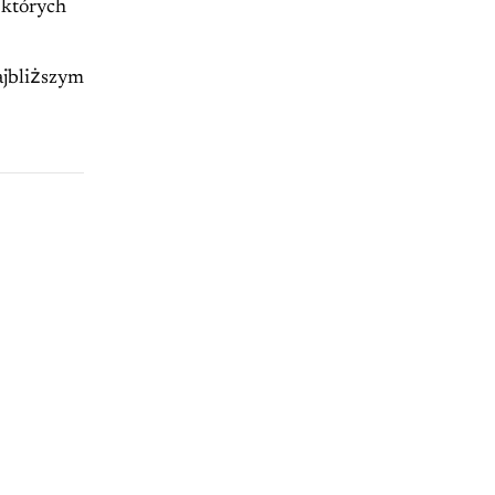
 których
ajbliższym