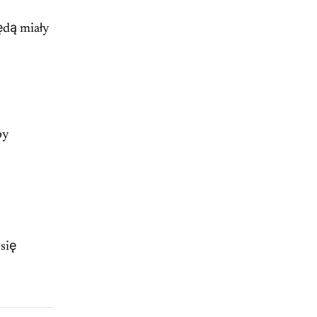
będą miały
by
 się