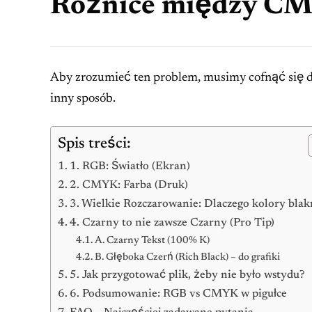
Różnice między CM
Aby zrozumieć ten problem, musimy cofnąć się do l
inny sposób.
Spis treści:
1. RGB: Światło (Ekran)
2. CMYK: Farba (Druk)
3. Wielkie Rozczarowanie: Dlaczego kolory bla
4. Czarny to nie zawsze Czarny (Pro Tip)
A. Czarny Tekst (100% K)
B. Głęboka Czerń (Rich Black) – do grafiki
5. Jak przygotować plik, żeby nie było wstydu?
6. Podsumowanie: RGB vs CMYK w pigułce