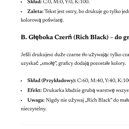
Skład:
C:0, M:0, Y:0, K:100.
Zaleta:
Tekst jest ostry, bo drukuje go tylko je
kolorową poświatę.
B. Głęboka Czerń (Rich Black) – do gr
Jeśli drukujesz duże czarne tło używając tylko cz
uzyskać „smołę”, graficy dodają pozostałe kolory.
Skład (Przykładowy):
C:60, M:40, Y:40, K:10
Efekt:
Drukarka kładzie grubą warstwę wszystk
Uwaga:
Nigdy nie używaj „Rich Black” do małego
nieczytelny.