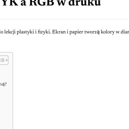
YK a RGB w druku
ekcji plastyki i fizyki. Ekran i papier tworzą kolory w dia
kną?