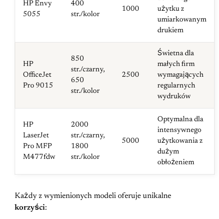
HP Envy
400
1000
użytku z
5055
str./kolor
umiarkowanym
drukiem
Świetna dla
850
HP
małych firm
str./czarny,
OfficeJet
2500
wymagających
650
Pro 9015
regularnych
str./kolor
wydruków
Optymalna dla
HP
2000
intensywnego
LaserJet
str./czarny,
5000
użytkowania z
Pro MFP
1800
dużym
M477fdw
str./kolor
obłożeniem
Każdy z wymienionych modeli oferuje unikalne
korzyści
: