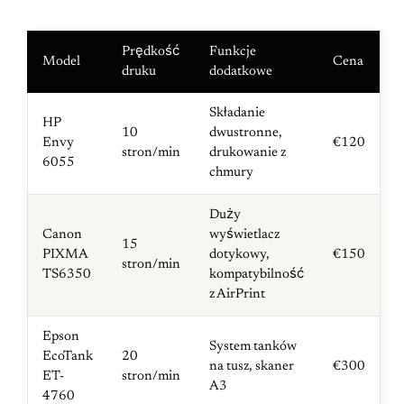
Prędkość
Funkcje
Model
Cena
druku
dodatkowe
Składanie
HP
10
dwustronne,
Envy
€120
stron/min
drukowanie z
6055
chmury
Duży
Canon
wyświetlacz
15
PIXMA
dotykowy,
€150
stron/min
TS6350
kompatybilność
z AirPrint
Epson
System tanków
EcoTank
20
na tusz, skaner
€300
ET-
stron/min
A3
4760