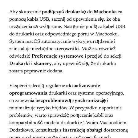
Aby skutecznie
podłączyć drukarkę
do
Macbooka
za
pomocą kabla USB, zacznij od upewnienia się, że oba
urządzenia są wyłączone. Następnie podłącz kabel USB
do drukarki oraz odpowiedniego portu w Macbooku.
System macOS automatycznie wykryje urządzenie i
zainstaluje niezbędne
sterowniki
. Możesz również
odwiedzić
Preferencje systemowe
i przejść do sekcji
Drukarki i skanery
, aby upewnić się, że drukarka
została poprawnie dodana.
Eksperci zalecają regularne
aktualizowanie
oprogramowania
drukarki oraz systemu operacyjnego,
co zapewnia
bezproblemową synchronizację
i
minimalizuje ryzyko błędów. W przypadku napotkania
problemów, warto sprawdzić połączenie kabli oraz
kompatybilność modelu drukarki z Twoim Macbookiem.
Dodatkowo, konsultacja z
instrukcją obsługi
dostarczoną
przez producenta może dostarczyć specyficznych